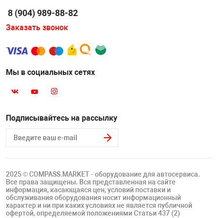
Накачка колес 
8 (904) 989-88-82
ех
Разное
Заказать звонок
Оборудование S
Инструмент JT
Мотоадаптеры
Мы в социальных сетях
Универсальные
Подъемники дл
Подписывайтесь на рассылку
Правка дисков
ование
2025 © COMPASS.MARKET - оборудование для автосервиса.
Все права защищены. Вся представленная на сайте
информация, касающаяся цен, условий поставки и
обслуживания оборудования носит информационный
характер и ни при каких условиях не является публичной
офертой, определяемой положениями Статьи 437 (2)