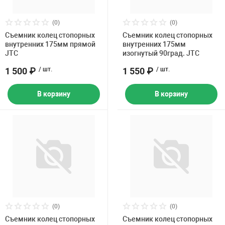
Накачка колес 
ех
Разное
(0)
(0)
Съемник колец стопорных
Съемник колец стопорных
Оборудование S
внутренних 175мм прямой
внутренних 175мм
Инструмент JT
JTC
изогнутый 90град. JTC
Мотоадаптеры
1 500 ₽
/ шт.
1 550 ₽
/ шт.
Универсальные
В корзину
В корзину
Подъемники дл
Правка дисков
ование
(0)
(0)
Съемник колец стопорных
Съемник колец стопорных