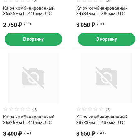
(0)
(0)
Накачка колес 
Ключ комбинированный
Ключ комбинированный
ех
Разное
35х35мм L=410мм JTC
34х34мм L=380мм JTC
Оборудование S
2 750 ₽
/ шт.
3 050 ₽
/ шт.
Инструмент JT
В корзину
В корзину
Мотоадаптеры
Универсальные
Подъемники дл
Правка дисков
ование
(0)
(0)
Ключ комбинированный
Ключ комбинированный
36х36мм L=410мм JTC
38х38мм L=438мм JTC
3 400 ₽
/ шт.
3 550 ₽
/ шт.