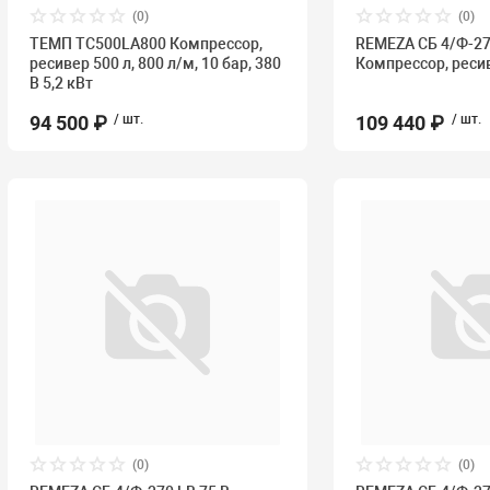
(0)
(0)
ТЕМП TC500LA800 Компрессор,
REMEZA СБ 4/Ф-27
ресивер 500 л, 800 л/м, 10 бар, 380
Компрессор, реси
В 5,2 кВт
94 500 ₽
/ шт.
109 440 ₽
/ шт.
(0)
(0)