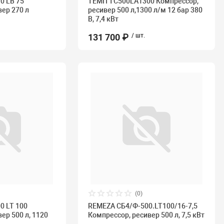
0 LB 75
ТЕМП TC500LA1300 Компрессор,
вер 270 л
ресивер 500 л,1300 л/м 12 бар 380
В, 7,4 кВт
131 700 ₽
/ шт.
(0)
0 LT 100
REMEZA СБ4/Ф-500.LT100/16-7,5
ер 500 л, 1120
Компрессор, ресивер 500 л, 7,5 кВт