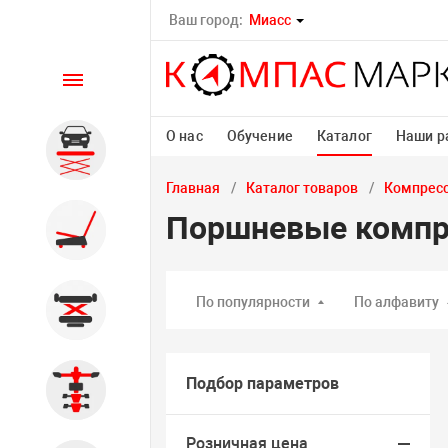
Ваш город:
Миасс
Каталог
О нас
Обучение
Каталог
Наши р
Автомобильные подъемники
Главная
Каталог товаров
Компресс
Поршневые комп
Шиномонтажное
оборудование
По популярности
По алфавиту
Общегаражное
Подбор параметров
Стенды сход-развал
Розничная цена