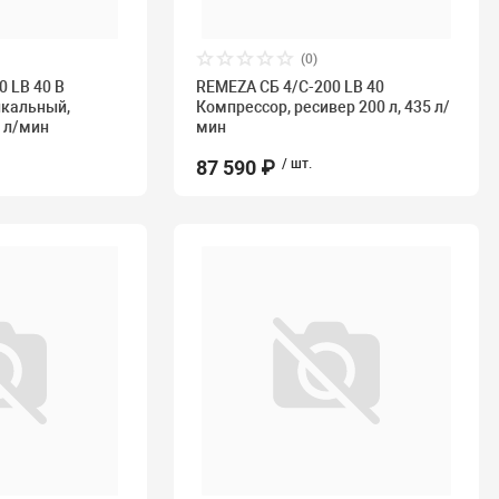
(0)
0 LB 40 В
REMEZA СБ 4/С-200 LB 40
икальный,
Компрессор, ресивер 200 л, 435 л/
0 л/мин
мин
87 590 ₽
/ шт.