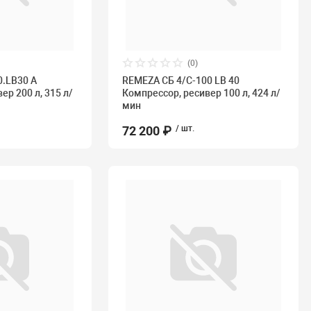
(0)
.LB30 А
REMEZA СБ 4/С-100 LB 40
ер 200 л, 315 л/
Компрессор, ресивер 100 л, 424 л/
мин
72 200 ₽
/ шт.