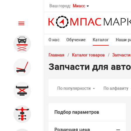
Ваш город:
Миасс
Каталог
О нас
Обучение
Каталог
Наши р
Автомобильные подъемники
Главная
Каталог товаров
Запчасти
Запчасти для авт
Шиномонтажное
оборудование
По популярности
По алфавиту
Общегаражное
Подбор параметров
Стенды сход-развал
Розничная цена