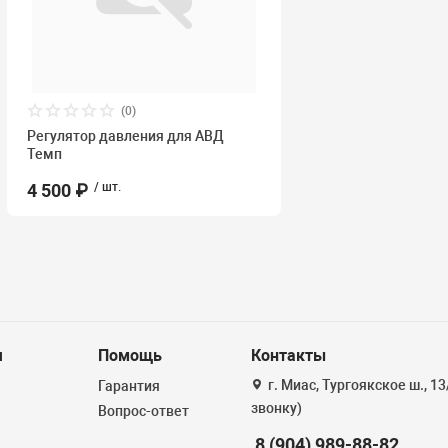
(0)
Регулятор давления для АВД
Темп
4 500 ₽
/ шт.
я
Помощь
Контакты
г. Миас, Тургоякское ш., 1
Гарантия
звонку)
Вопрос-ответ
8 (904) 989-88-82