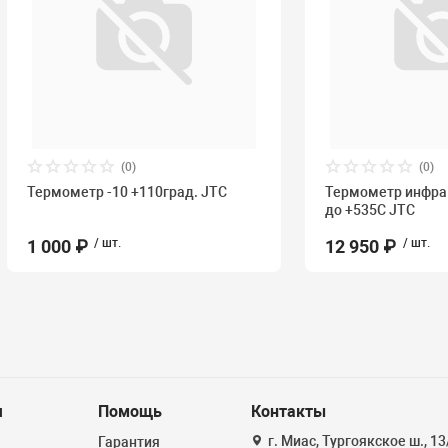
(0)
(0)
Термометр -10 +110град. JTC
Термометр инфра
до +535С JTC
1 000 ₽
/ шт.
12 950 ₽
/ шт.
я
Помощь
Контакты
г. Миас, Тургоякское ш., 1
Гарантия