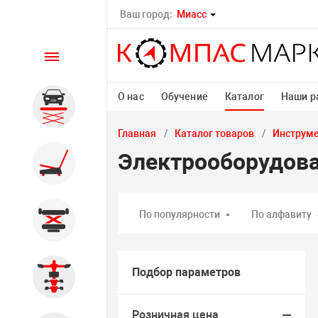
Ваш город:
Миасс
Каталог
О нас
Обучение
Каталог
Наши р
Автомобильные подъемники
Главная
Каталог товаров
Инструм
Электрооборудов
Шиномонтажное
оборудование
По популярности
По алфавиту
Общегаражное
Подбор параметров
Стенды сход-развал
Розничная цена