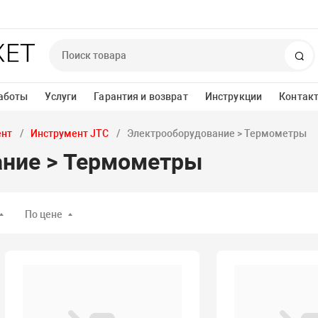
По
аботы
Услуги
Гарантия и возврат
Инструкции
Контак
ент
Инструмент JTC
Электрооборудование > Термометры
ание > Термометры
По цене