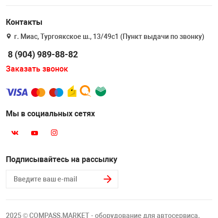
Накачка колес 
ех
Разное
Контакты
Оборудование S
г. Миас, Тургоякское ш., 13/49с1 (Пункт выдачи по звонку)
Инструмент JT
8 (904) 989-88-82
Мотоадаптеры
Заказать звонок
Универсальные
Подъемники дл
Мы в социальных сетях
Правка дисков
ование
Подписывайтесь на рассылку
2025 © COMPASS.MARKET - оборудование для автосервиса.