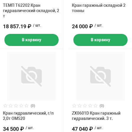
Накачка колес 
ТЕМП T62202 Кран
Кран гаражный складной 2
ех
Разное
гидравлический складной, 2
тонны
т
Оборудование S
18 857.19 ₽
/ шт.
24 000 ₽
/ шт.
Инструмент JT
Мотоадаптеры
В корзину
В корзину
Универсальные
Подъемники дл
Правка дисков
ование
(0)
(0)
Кран гидравлический, г/п
ZX0601D Кран гаражный
2,0т ОМ520
гидравлический. 3 т.
34 500 ₽
/ шт.
47 040 ₽
/ шт.