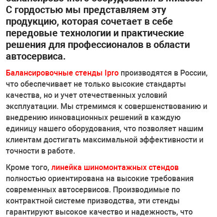
Комплекты ши
двигателя и КП
Стенды Tromme
Станции запра
машинки
С гордостью мы представляем эту
оборудования
кондиционеров
Запчасти для о
продукцию, которая сочетает в себе
ное оборудование
Траверсы, дом
Газоанализато
Дозатрон
Головки, трещо
Обработка шин 
PEAK
передовые технологии и практические
Проточка диско
Стенды РУУК Р
Полировальные
Пневмоинстру
Мойки деталей
решения для профессионалов в области
борудование
Подъемники дл
Аксессуары
Отвертки, удар
Ароматизатор
Запчасти для о
автосервиса.
Стяжки пружин
Все стенды
Инструменты и
Инструмент дл
Водородные оч
Балансировочные стенды Ipro
производятся в России,
ие систем и агрегатов
Пневматически
Поломоечные 
Шарнирно-губц
Расходные мат
Запчасти для 
рг
что обеспечивает не только высокие стандарты
Индукционные 
Аксессуары
качества, но и учет отечественных условий
Мойки колес
Различные сте
эксплуатации. Мы стремимся к совершенствованию и
е оборудование
Парковочные с
Аккумуляторн
Нанокерамика
внедрению инновационных решений в каждую
Подкатные гай
Стенды развал
единицу нашего оборудования, что позволяет нашим
Ванны для пров
ROSSVIK
Стенды для оп
клиентам достигать максимальной эффективности и
т
Аксессуары к 
Для двигателя,
Чистка металл
точности в работе.
Лежаки
Борторасширит
Кроме того,
линейка шиномонтажных стендов
системы
Ямные пути
Измерительны
полностью ориентирована на высокие требования
Рихтовка
современных автосервисов. Производимые по
Вулканизаторы
контрактной системе призводства, эти стенды
венная мебель
Съемники
гарантируют высокое качество и надежность, что