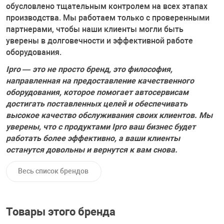
Накачка колес 
обусловлено тщательным контролем на всех этапах
ех
Разное
производства. Мы работаем только с проверенными
партнерами, чтобы наши клиенты могли быть
Оборудование S
уверены в долговечности и эффективной работе
Инструмент JT
оборудования.
Мотоадаптеры
Ipro — это не просто бренд, это философия,
Универсальные
направленная на предоставление качественного
оборудования, которое помогает автосервисам
Подъемники дл
достигать поставленных целей и обеспечивать
высокое качество обслуживания своих клиентов. Мы
уверены, что с продуктами Ipro ваш бизнес будет
Правка дисков
работать более эффективно, а ваши клиенты
ование
останутся довольны и вернутся к вам снова.
Весь список брендов
Товары этого бренда