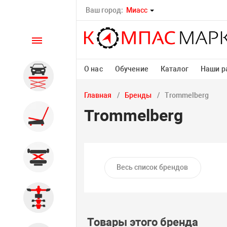
Ваш город:
Миасс
Каталог
О нас
Обучение
Каталог
Наши р
Автомобильные подъемники
Главная
Бренды
Trommelberg
Trommelberg
Шиномонтажное
оборудование
Общегаражное
Весь список брендов
Стенды сход-развал
Товары этого бренда