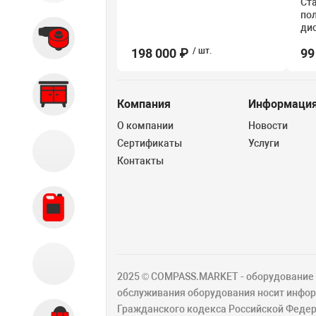
Ст
по
дис
Вытяжные системы
198 000 ₽
/ шт.
99
Производственная мебель
Компания
Информаци
О компании
Новости
Сертификаты
Услуги
Кузовной цех
Контакты
Автохимия
Акции
2025 © COMPASS.MARKET - оборудование д
обслуживания оборудования носит информ
Гражданского кодекса Российской Федер