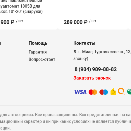
анок шиномонтажный
луавтомат 1805B для
ков 10"-20" (снаружи)
 900 ₽
/ шт.
289 000 ₽
/ шт.
я
Помощь
Контакты
г. Миас, Тургоякское ш., 1
Гарантия
звонку)
Вопрос-ответ
8 (904) 989-88-82
Заказать звонок
ля автосервиса. Все права защищены. Вся представленная на са
ационный характер и ни при каких условиях не является публич
ации.