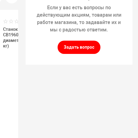
Если у вас есть вопросы по
действующим акциям, товарам или
(0)
(0)
работе магазина, то задавайте их и
Станок балансировочный
Cтанок балансировочный
мы с радостью ответим.
CB1960E автоввод вылета и
CB1930E для колес до 70 кг
диаметра (для колёс до 70
кг)
Задать вопрос