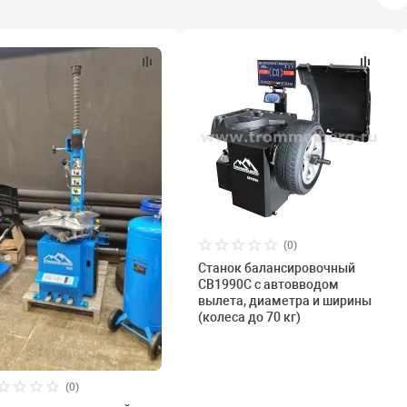
(0)
Станок балансировочный
CB1990C с автовводом
вылета, диаметра и ширины
(колеса до 70 кг)
(0)