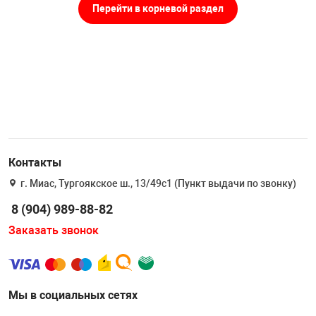
Накачка колес 
Перейти в корневой раздел
ех
Разное
Оборудование S
Инструмент JT
Мотоадаптеры
Универсальные
Подъемники дл
Контакты
Правка дисков
г. Миас, Тургоякское ш., 13/49с1 (Пункт выдачи по звонку)
ование
8 (904) 989-88-82
Заказать звонок
Мы в социальных сетях