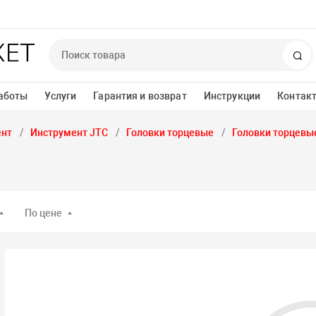
По
аботы
Услуги
Гарантия и возврат
Инструкции
Контак
ент
Инструмент JTC
Головки торцевые
Головки торцевы
По цене