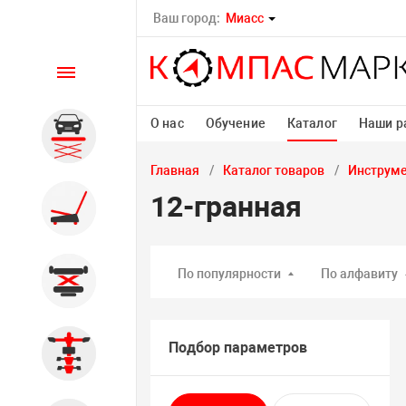
Ваш город:
Миасс
Каталог
О нас
Обучение
Каталог
Наши р
Автомобильные подъемники
Главная
Каталог товаров
Инструм
12-гранная
Шиномонтажное
оборудование
По популярности
По алфавиту
Общегаражное
Подбор параметров
Стенды сход-развал