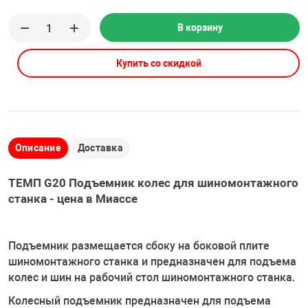
Накачка колес 
ех
Разное
В корзину
Оборудование S
Купить со скидкой
Инструмент JT
Мотоадаптеры
Универсальные
Подъемники дл
Описание
Доставка
Правка дисков
ТЕМП G20 Подъемник колес для шиномонтажного
ование
станка - цена в Миассе
Подъемник размещается сбоку на боковой плите
шиномонтажного станка и предназначен для подъема
колес и шин на рабочий стол шиномонтажного станка.
Колесный подъемник предназначен для подъема